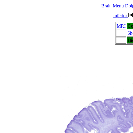
Brain Menu
Dolp
Inferior
MRI
Ce
Sh
Hi